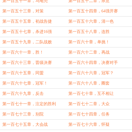
第一百五十一章，乌龟壳
第一百五十二章，杀意
第一百五十三章，对策
第一百五十四章，64强开赛
第一百五十五章，初战告捷
第一百五十六章，清一色
第一百五十七章，杀进16强
第一百五十八章，连胜
第一百五十九章，二队战败
第一百六十章，单挑！
第一百六十一章，胜！
第一百六十二章，再战
第一百六十三章，晋级决赛
第一百六十四章，决赛对手
第一百六十五章，同盟
第一百六十六章，冠军？
第一百六十七章，冠军！
第一百六十八章，圈套
第一百六十九章，反击
第一百七十章，互不相让
第一百七十一章，注定的胜利
第一百七十二章，大众
第一百七十三章，别院
第一百七十四章，任务
第一百七十五章，大会战
第一百七十六章，怀疑