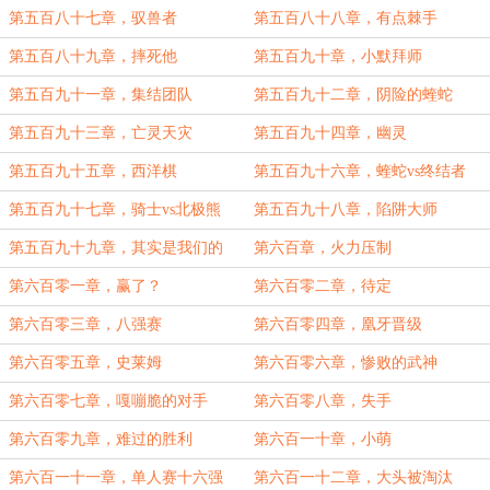
第五百八十七章，驭兽者
第五百八十八章，有点棘手
第五百八十九章，摔死他
第五百九十章，小默拜师
第五百九十一章，集结团队
第五百九十二章，阴险的蝰蛇
第五百九十三章，亡灵天灾
第五百九十四章，幽灵
第五百九十五章，西洋棋
第五百九十六章，蝰蛇vs终结者
第五百九十七章，骑士vs北极熊
第五百九十八章，陷阱大师
第五百九十九章，其实是我们的
第六百章，火力压制
第六百零一章，赢了？
第六百零二章，待定
第六百零三章，八强赛
第六百零四章，凰牙晋级
第六百零五章，史莱姆
第六百零六章，惨败的武神
第六百零七章，嘎嘣脆的对手
第六百零八章，失手
第六百零九章，难过的胜利
第六百一十章，小萌
第六百一十一章，单人赛十六强
第六百一十二章，大头被淘汰