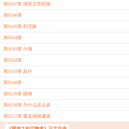
第9247章 堵死玉帝的路
第9246章
第9245章 剑无敌
第9244章
第9243章 分魂
第9242章
第9241章 反扑
第9240章
第9239章 猎物
第9238章 为什么这么多
第9237章 重走地狱通道
《网游之剑刃舞者》正文目录