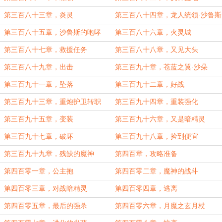
第三百八十三章，炎灵
第三百八十四章，龙人统领·沙鲁斯
第三百八十五章，沙鲁斯的咆哮
第三百八十六章，火灵城
第三百八十七章，救援任务
第三百八十八章，又见大头
第三百八十九章，出击
第三百九十章，苍蓝之翼·沙朵
第三百九十一章，坠落
第三百九十二章，好战
第三百九十三章，重炮护卫转职
第三百九十四章，重装强化
第三百九十五章，变装
第三百九十六章，又是暗精灵
第三百九十七章，破坏
第三百九十八章，捡到便宜
第三百九十九章，残缺的魔神
第四百章，攻略准备
第四百零一章，公主抱
第四百零二章，魔神的战斗
第四百零三章，对战暗精灵
第四百零四章，逃离
第四百零五章，最后的强杀
第四百零六章，月魔之玄月杖