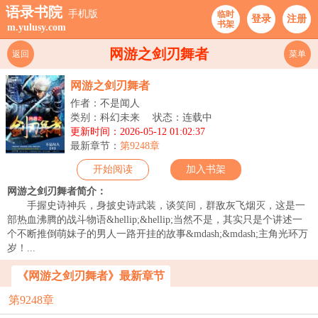
语录书院
手机版
临时
登录
注册
书架
m.yulusy.com
网游之剑刃舞者
返回
菜单
网游之剑刃舞者
作者：不是闻人
类别：科幻未来
状态：连载中
更新时间：2026-05-12 01:02:37
最新章节：
第9248章
开始阅读
加入书架
网游之剑刃舞者简介：
手握史诗神兵，身披史诗武装，谈笑间，群敌灰飞烟灭，这是一
部热血沸腾的战斗物语&hellip;&hellip;当然不是，其实只是个讲述一
个不断推倒萌妹子的男人一路开挂的故事&mdash;&mdash;主角光环万
岁！...
《网游之剑刃舞者》最新章节
第9248章