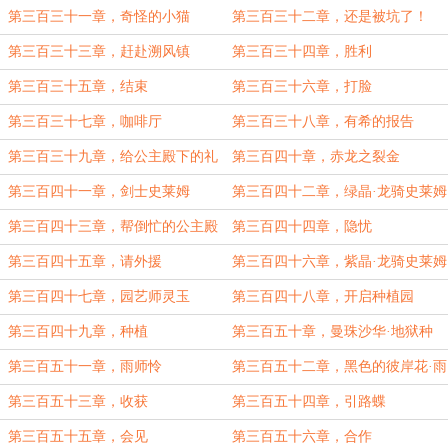
第三百三十一章，奇怪的小猫
第三百三十二章，还是被坑了！
第三百三十三章，赶赴溯风镇
第三百三十四章，胜利
第三百三十五章，结束
第三百三十六章，打脸
第三百三十七章，咖啡厅
第三百三十八章，有希的报告
第三百三十九章，给公主殿下的礼
第三百四十章，赤龙之裂金
物
第三百四十一章，剑士史莱姆
第三百四十二章，绿晶·龙骑史莱姆
第三百四十三章，帮倒忙的公主殿
第三百四十四章，隐忧
下
第三百四十五章，请外援
第三百四十六章，紫晶·龙骑史莱姆
第三百四十七章，园艺师灵玉
第三百四十八章，开启种植园
第三百四十九章，种植
第三百五十章，曼珠沙华·地狱种
第三百五十一章，雨师怜
第三百五十二章，黑色的彼岸花·雨
师惜
第三百五十三章，收获
第三百五十四章，引路蝶
第三百五十五章，会见
第三百五十六章，合作