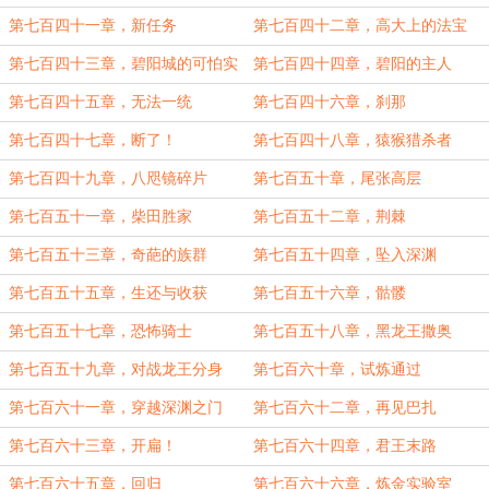
第七百四十一章，新任务
第七百四十二章，高大上的法宝
第七百四十三章，碧阳城的可怕实
第七百四十四章，碧阳的主人
力
第七百四十五章，无法一统
第七百四十六章，刹那
第七百四十七章，断了！
第七百四十八章，猿猴猎杀者
第七百四十九章，八咫镜碎片
第七百五十章，尾张高层
第七百五十一章，柴田胜家
第七百五十二章，荆棘
第七百五十三章，奇葩的族群
第七百五十四章，坠入深渊
第七百五十五章，生还与收获
第七百五十六章，骷髅
第七百五十七章，恐怖骑士
第七百五十八章，黑龙王撒奥
第七百五十九章，对战龙王分身
第七百六十章，试炼通过
第七百六十一章，穿越深渊之门
第七百六十二章，再见巴扎
第七百六十三章，开扁！
第七百六十四章，君王末路
第七百六十五章，回归
第七百六十六章，炼金实验室