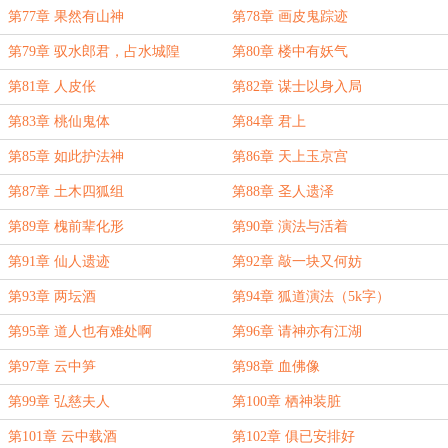
第77章 果然有山神
第78章 画皮鬼踪迹
第79章 驭水郎君，占水城隍
第80章 楼中有妖气
第81章 人皮伥
第82章 谋士以身入局
第83章 桃仙鬼体
第84章 君上
第85章 如此护法神
第86章 天上玉京宫
第87章 土木四狐组
第88章 圣人遗泽
第89章 槐前辈化形
第90章 演法与活着
第91章 仙人遗迹
第92章 敲一块又何妨
第93章 两坛酒
第94章 狐道演法（5k字）
第95章 道人也有难处啊
第96章 请神亦有江湖
第97章 云中笋
第98章 血佛像
第99章 弘慈夫人
第100章 栖神装脏
第101章 云中载酒
第102章 俱已安排好