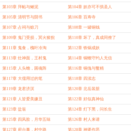
第103章 拜帖与鳅泥
第104章 妖亦可不惧圣人
第105章 清明节与阴书
第106章 百寿寺
第107章 占祠与赊刀
第108章 一罐铜钱
第109章 鬼门受损，冥火狻猊
第110章 坏了，真成同僚了
第111章 鬼食，槐叶冷淘
第112章 铁锅成妖
第113章 灶神面，王村鬼
第114章 铜蟾守约人无信
第115章 人头蟾，困魂阵
第116章 铜傀与鳖精
第117章 大儒用过的笔
第118章 四渎志
第119章 龙君济溟
第120章 北岳装脏
第121章 人皆爱美嫌丑
第122章 好似真神仙
第123章 盐翁
第124章 灯下黑，问长生
第125章 四风脍，月华五味
第126章 村人来请
第127章 府台事，村中路
第128章 神婆作恶