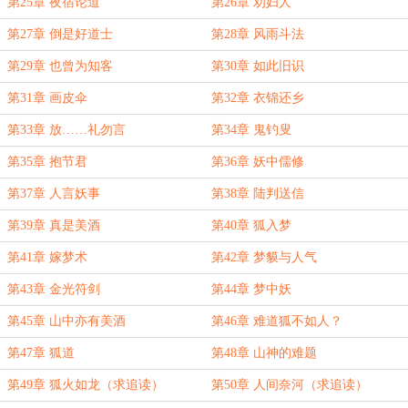
第25章 夜宿论道
第26章 劝妇人
第27章 倒是好道士
第28章 风雨斗法
第29章 也曾为知客
第30章 如此旧识
第31章 画皮伞
第32章 衣锦还乡
第33章 放……礼勿言
第34章 鬼钓叟
第35章 抱节君
第36章 妖中儒修
第37章 人言妖事
第38章 陆判送信
第39章 真是美酒
第40章 狐入梦
第41章 嫁梦术
第42章 梦貘与人气
第43章 金光符剑
第44章 梦中妖
第45章 山中亦有美酒
第46章 难道狐不如人？
第47章 狐道
第48章 山神的难题
第49章 狐火如龙（求追读）
第50章 人间奈河（求追读）