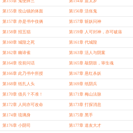
第153章 鬼使薛三
第154章 血太岁
第155章 坟山镇的体面
第156章 活伥鬼
第157章 亦是书中伎俩
第157章 斩妖问神
第158章 招五猖
第159章 人可封神，亦可破庙
第160章 城隍之死
第161章 代城隍
第162章 幽谛雀
第163章 活人与阴案
第164章 坟前问话
第165章 敲阴鼓，审生魂
第166章 此乃书中所授
第167章 悬红杀妖
第168章 纸扎人头
第169章 纸阴兵
第170章 借兵？不准！
第171章 梅山法脉
第172章 人间亦可改命
第173章 打探消息
第174章 琉璃身
第175章 黑手
第176章 小阴司
第177章 道友大才