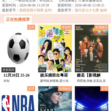
生。......一夜投宿荒庙，季仓踏入
【杀伐果断】计缘穿越修仙世
纷乱江湖，无意发现家传三代的
更新时间：2026-08-06 13:29:58
界，虽侥幸成了个修仙者，但却
更新时间：2026-08-06 12:00:21
破伞另有乾坤...
最新章节：
第四百四十四章 赴约
也是落了个给修仙宗...
最新章节：
第六百七十七章 如何
处置梅庄？【求月票】
正在热播推荐
足球
香港剧
影视解说
更新国语
完结
HD
12月20日 25-26
娱乐插班生粤语
赌圣【影视解
赛季英超第17轮
未知
廖伟雄,林家栋,梁小冰,
说】
周星驰,张敏,吴孟达,吴
梅小惠,黎耀祥,江欣
君如,秦沛,元奎,刘镇
纽卡斯尔联VS切
篮球
影视解说
足球
尔西