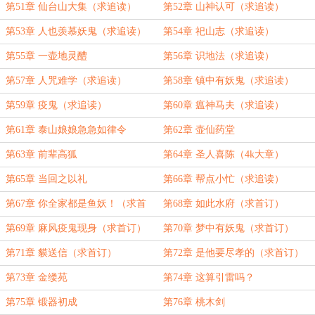
第51章 仙台山大集（求追读）
第52章 山神认可（求追读）
第53章 人也羡慕妖鬼（求追读）
第54章 祀山志（求追读）
第55章 一壶地灵醴
第56章 识地法（求追读）
第57章 人咒难学（求追读）
第58章 镇中有妖鬼（求追读）
第59章 疫鬼（求追读）
第60章 瘟神马夫（求追读）
第61章 泰山娘娘急急如律令
第62章 壶仙药堂
第63章 前辈高狐
第64章 圣人喜陈（4k大章）
第65章 当回之以礼
第66章 帮点小忙（求追读）
第67章 你全家都是鱼妖！（求首
第68章 如此水府（求首订）
订）
第69章 麻风疫鬼现身（求首订）
第70章 梦中有妖鬼（求首订）
第71章 貘送信（求首订）
第72章 是他要尽孝的（求首订）
第73章 金缕苑
第74章 这算引雷吗？
第75章 锻器初成
第76章 桃木剑