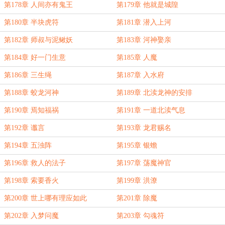
第178章 人间亦有鬼王
第179章 他就是城隍
第180章 半块虎符
第181章 潜入上河
第182章 师叔与泥鳅妖
第183章 河神娶亲
第184章 好一门生意
第185章 人魔
第186章 三生绳
第187章 入水府
第188章 蛟龙河神
第189章 北渎龙神的安排
第190章 焉知福祸
第191章 一道北渎气息
第192章 谶言
第193章 龙君赐名
第194章 五浊阵
第195章 银蟾
第196章 救人的法子
第197章 荡魔神官
第198章 索要香火
第199章 洪潦
第200章 世上哪有理应如此
第201章 除魔
第202章 入梦问魔
第203章 勾魂符