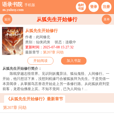
语录书院
手机版
临时
登录
注册
书架
m.yulusy.com
从狐先生开始修行
返回
菜单
从狐先生开始修行
作者：此间修北
类别：仙侠武侠
状态：连载中
更新时间：2025-07-08 15:27:32
最新章节：
第207章 问劫
开始阅读
加入书架
从狐先生开始修行简介：
陈戟穿越志怪世界。见识到妖魔异法、狐仙鬼怪、人间修行。一
开始，他只想活下来，没想到机缘巧合被狐族拜为先生。于是凭借一
本异闻录，从掌握鸟言兽语开始走上另一条修行路。从此狐妖府判堂
前客，龙君仙佛座上宾。不知不觉间，已为人间仙！...
《从狐先生开始修行》最新章节
第207章 问劫