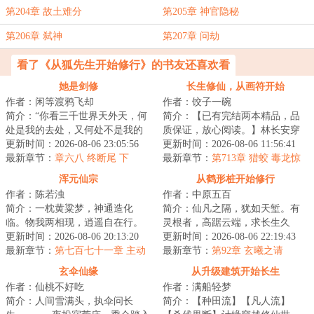
第204章 故土难分
第205章 神官隐秘
第206章 弑神
第207章 问劫
看了《从狐先生开始修行》的书友还喜欢看
她是剑修
长生修仙，从画符开始
作者：闲等渡鸦飞却
作者：饺子一碗
简介：“你看三千世界天外天，何
简介：【已有完结两本精品，品
处是我的去处，又何处不是我的
质保证，放心阅读。】林长安穿
去处？”不问情爱妄念，不求超脱
更新时间：2026-08-06 23:05:56
越仙侠世界，成为一名仙门落选
更新时间：2026-08-06 11:56:41
长生，赵莼...
最新章节：
章六八 终断尾 下
的散修。苦修二...
最新章节：
第713章 猎蛟 毒龙惊
恐遁逃【求月票】
浑元仙宗
从鹤形桩开始修行
作者：陈若浊
作者：中原五百
简介：一枕黄粱梦，神通造化
简介：仙凡之隔，犹如天堑。有
临。物我两相现，逍遥自在行。
灵根者，高踞云端，求长生久
主角宋贤经历了奇异的蜕凡幻
更新时间：2026-08-06 20:13:20
视；无灵根者，命如草芥，于红
更新时间：2026-08-06 22:19:43
境，觉醒天赋神通，...
最新章节：
第七百七十一章 主动
尘老死。夏冬本是...
最新章节：
第92章 玄曦之请
让利
玄伞仙缘
从升级建筑开始长生
作者：仙桃不好吃
作者：满船轻梦
简介：人间雪满头，执伞问长
简介：【种田流】【凡人流】