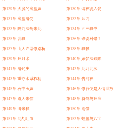
第129章 洒脱的磨盘妖
第130章 请神婆入瓮
第131章 磨盘鬼使
第132章 师刀
第133章 陆判法驾来此
第134章 五三狐书
第135章 训狐
第136章 谁说对错？
第137章 山人许愿修路桥
第138章 狐貘
第139章 拜月术
第140章 嫁梦法缺陷
第141章 鬼钓叟
第142章 此乃北渎
第143章 重夺水系权柄
第144章 告河神
第145章 石中玉妖
第146章 修行便是人情世故
第147章 道人来信
第148章 符剑与拜庙
第149章 御米糕
第150章 雨僧
第151章 问乩吐血
第152章 蛙筮与八宝