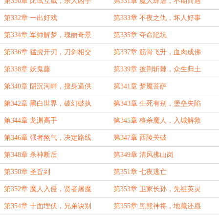
第330章 比试立威，杀人凶手
第331章 魔人肆虐，不期而遇
第332章 一出好戏
第333章 不夜之仇，坏人好事
第334章 军师解梦，瑰丽奇景
第335章 夺命陷坑
第336章 猛虎开刃，刀剑相交
第337章 筋骨飞升，血肉成佛
第338章 妖鬼藤
第339章 披荆斩棘，众生归土
第340章 阴沉河畔，搜身逼供
第341章 梦魇菩萨
第342章 黑白世界，破幻破执
第343章 生死有别，堡垒失陷
第344章 龙渊高手
第345章 格杀魔人，入城解救
第346章 强者煞气，决定路线
第347章 西陵关破
第348章 杀神断后
第349章 清风拂山岗
第350章 圣旨到
第351章 七夜逃亡
第352章 魔人入侵，贤者屠魔
第353章 卫家长孙，先祖英灵
第354章 十面埋伏，兄弟诀别
第355章 黑熊神将，地藏还愿