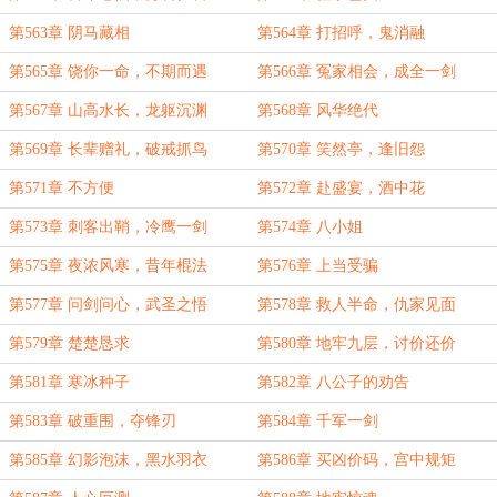
第563章 阴马藏相
第564章 打招呼，鬼消融
第565章 饶你一命，不期而遇
第566章 冤家相会，成全一剑
第567章 山高水长，龙躯沉渊
第568章 风华绝代
第569章 长辈赠礼，破戒抓鸟
第570章 笑然亭，逢旧怨
第571章 不方便
第572章 赴盛宴，酒中花
第573章 刺客出鞘，冷鹰一剑
第574章 八小姐
第575章 夜浓风寒，昔年棍法
第576章 上当受骗
第577章 问剑问心，武圣之悟
第578章 救人半命，仇家见面
第579章 楚楚恳求
第580章 地牢九层，讨价还价
第581章 寒冰种子
第582章 八公子的劝告
第583章 破重围，夺锋刃
第584章 千军一剑
第585章 幻影泡沫，黑水羽衣
第586章 买凶价码，宫中规矩