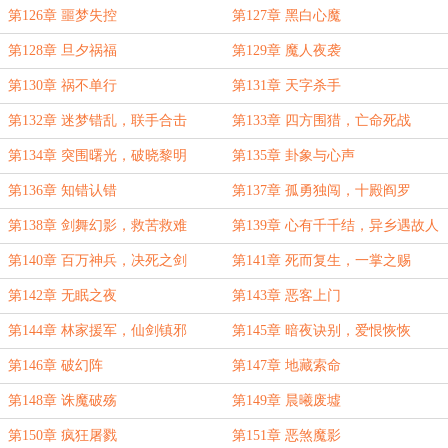
第126章 噩梦失控
第127章 黑白心魔
第128章 旦夕祸福
第129章 魔人夜袭
第130章 祸不单行
第131章 天字杀手
第132章 迷梦错乱，联手合击
第133章 四方围猎，亡命死战
第134章 突围曙光，破晓黎明
第135章 卦象与心声
第136章 知错认错
第137章 孤勇独闯，十殿阎罗
第138章 剑舞幻影，救苦救难
第139章 心有千千结，异乡遇故人
第140章 百万神兵，决死之剑
第141章 死而复生，一掌之赐
第142章 无眠之夜
第143章 恶客上门
第144章 林家援军，仙剑镇邪
第145章 暗夜诀别，爱恨恢恢
第146章 破幻阵
第147章 地藏索命
第148章 诛魔破殇
第149章 晨曦废墟
第150章 疯狂屠戮
第151章 恶煞魔影