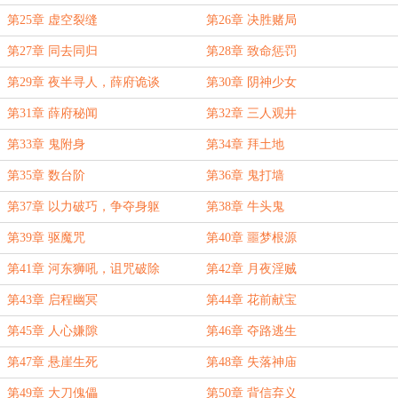
第25章 虚空裂缝
第26章 决胜赌局
第27章 同去同归
第28章 致命惩罚
第29章 夜半寻人，薛府诡谈
第30章 阴神少女
第31章 薛府秘闻
第32章 三人观井
第33章 鬼附身
第34章 拜土地
第35章 数台阶
第36章 鬼打墙
第37章 以力破巧，争夺身躯
第38章 牛头鬼
第39章 驱魔咒
第40章 噩梦根源
第41章 河东狮吼，诅咒破除
第42章 月夜淫贼
第43章 启程幽冥
第44章 花前献宝
第45章 人心嫌隙
第46章 夺路逃生
第47章 悬崖生死
第48章 失落神庙
第49章 大刀傀儡
第50章 背信弃义