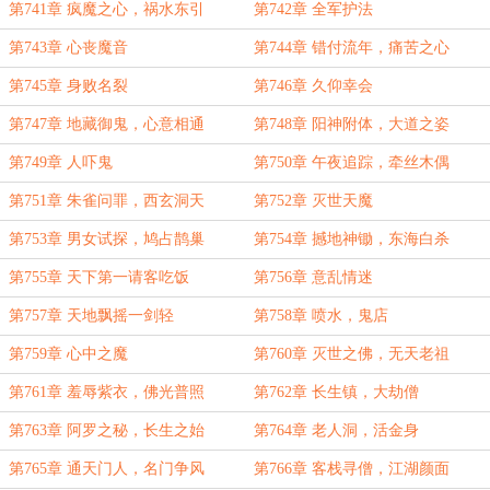
第741章 疯魔之心，祸水东引
第742章 全军护法
第743章 心丧魔音
第744章 错付流年，痛苦之心
第745章 身败名裂
第746章 久仰幸会
第747章 地藏御鬼，心意相通
第748章 阳神附体，大道之姿
第749章 人吓鬼
第750章 午夜追踪，牵丝木偶
第751章 朱雀问罪，西玄洞天
第752章 灭世天魔
第753章 男女试探，鸠占鹊巢
第754章 撼地神锄，东海白杀
第755章 天下第一请客吃饭
第756章 意乱情迷
第757章 天地飘摇一剑轻
第758章 喷水，鬼店
第759章 心中之魔
第760章 灭世之佛，无天老祖
第761章 羞辱紫衣，佛光普照
第762章 长生镇，大劫僧
第763章 阿罗之秘，长生之始
第764章 老人洞，活金身
第765章 通天门人，名门争风
第766章 客栈寻僧，江湖颜面