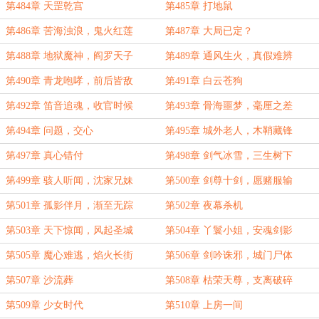
第484章 天罡乾宫
第485章 打地鼠
第486章 苦海浊浪，鬼火红莲
第487章 大局已定？
第488章 地狱魔神，阎罗天子
第489章 通风生火，真假难辨
第490章 青龙咆哮，前后皆敌
第491章 白云苍狗
第492章 笛音追魂，收官时候
第493章 骨海噩梦，毫厘之差
第494章 问题，交心
第495章 城外老人，木鞘藏锋
第497章 真心错付
第498章 剑气冰雪，三生树下
第499章 骇人听闻，沈家兄妹
第500章 剑尊十剑，愿赌服输
第501章 孤影伴月，渐至无踪
第502章 夜幕杀机
第503章 天下惊闻，风起圣城
第504章 丫鬟小姐，安魂剑影
第505章 魔心难逃，焰火长街
第506章 剑吟诛邪，城门尸体
第507章 沙流葬
第508章 枯荣天尊，支离破碎
第509章 少女时代
第510章 上房一间