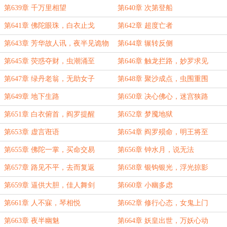
第639章 千万里相望
第640章 次第登船
第641章 佛陀眼珠，白衣止戈
第642章 超度亡者
第643章 芳华故人讯，夜半见诡物
第644章 辗转反侧
第645章 荧惑夺财，虫潮涌至
第646章 触龙拦路，妙罗求见
第647章 绿丹老翁，无助女子
第648章 聚沙成点，虫围重围
第649章 地下生路
第650章 决心佛心，迷宫狭路
第651章 白衣俯首，阎罗提醒
第652章 梦魇地狱
第653章 虚言诳语
第654章 阎罗殒命，明王将至
第655章 佛陀一掌，买命交易
第656章 钟水月，说无法
第657章 路见不平，去而复返
第658章 银钩银光，浮光掠影
第659章 逼供大胆，佳人舞剑
第660章 小幽多虑
第661章 人不寐，琴相悦
第662章 修行心态，女鬼上门
第663章 夜半幽魅
第664章 妖皇出世，万妖心动