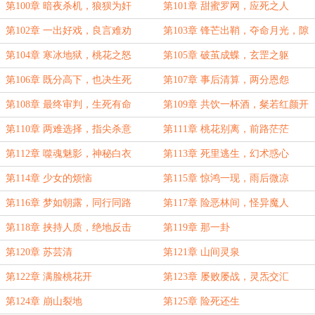
第100章 暗夜杀机，狼狈为奸
第101章 甜蜜罗网，应死之人
第102章 一出好戏，良言难劝
第103章 锋芒出鞘，夺命月光，隙
间伤痕
第104章 寒冰地狱，桃花之怒
第105章 破茧成蝶，玄罡之躯
第106章 既分高下，也决生死
第107章 事后清算，两分恩怨
第108章 最终审判，生死有命
第109章 共饮一杯酒，粲若红颜开
第110章 两难选择，指尖杀意
第111章 桃花别离，前路茫茫
第112章 噬魂魅影，神秘白衣
第113章 死里逃生，幻术惑心
第114章 少女的烦恼
第115章 惊鸿一现，雨后微凉
第116章 梦如朝露，同行同路
第117章 险恶林间，怪异魔人
第118章 挟持人质，绝地反击
第119章 那一卦
第120章 苏芸清
第121章 山间灵泉
第122章 满脸桃花开
第123章 屡败屡战，灵炁交汇
第124章 崩山裂地
第125章 险死还生