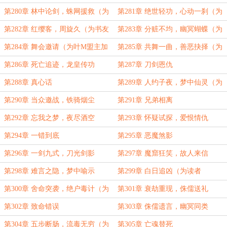
叶M盟主加更）
第280章 林中论剑，蛛网援救（为
第281章 绝世轻功，心动一刹（为
大家一直以来的支持加更）
书友2023**8470加更）
第282章 红缨客，周旋久（为书友
第283章 分赃不均，幽冥蝴蝶（为
2023**5383加更）
叶M盟主加更）
第284章 舞会邀请（为叶M盟主加
第285章 共舞一曲，善恶抉择（为
更）
叶M盟主加更）
第286章 死亡追迹，龙皇传功
第287章 刀剑恩仇
第288章 真心话
第289章 人约子夜，梦中仙灵（为
书友2023**8470加更）
第290章 当众邀战，铁骑烟尘
第291章 兄弟相离
第292章 忘我之梦，夜尽酒空
第293章 怀疑试探，爱恨情仇
第294章 一错到底
第295章 恶魔煞影
第296章 一剑九式，刀光剑影
第297章 魔窟狂笑，故人来信
第298章 难言之隐，梦中喻示
第299章 白日追凶（为读者
1660**0880盟主加更）
第300章 舍命突袭，绝户毒计（为
第301章 衰劫重现，侏儒送礼
读者1660**0880盟主加更）
第302章 致命错误
第303章 侏儒遗言，幽冥同类
第304章 五步断肠，流毒无穷（为
第305章 亡魂替死