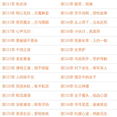
第511章 热水澡
第512章 赔罪，投缘
第513章 明心见性，天魔舞姿
第514章 升天传闻，邪性故事
第515章 青冥魔女，兵马围困
第516章 从上而下，点名赴死
第517章 心声无归
第518章 小伙计，凤凰羽
第519章 要秘籍不要命
第520章 苏家长辈，入内一叙
第521章 不情之请
第522章 女菩萨
第523章 老友重逢
第524章 马前死卒，菩萨拜帖
第525章 佛母之邀，猎手猜疑
第526章 剑下余生，将军杀人
第527章 人间留不住
第528章 预言中的女子
第529章 荧惑杀机，夜半私语
第530章 红尘神通
第531章 暗流激涌
第532章 女子魔头，临战心愿
第533章 深夜邀请，暗香浮动
第534章 寻寻觅觅，最难将息
第535章 黄雀在后，爱恨恢恢
第536章 吐露心迹，绝路无生