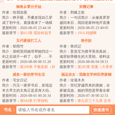
御兽从零分开始
宋檀记事
作者：给我加葱
作者：荆棘之歌
简介：睁开眼，乔桑发现自己穿
简介：一句话简介：从修真界穿
成了初中生。紧接着来了一场模
越回来后，我回老家种地开直播
拟考。毕业她怕了吗？她怕
更新时间：2026-08-05 23:44:18
卖菜了！修成金丹渡劫失败的宋
更新时间：2026-08-05 23:40:05
了……这考的都什么...
最新章节：
第613章 星际杯选手
檀回到现代，发...
最新章节：
1914.鸡翅啊
（二合一）
五代硬核打工人
将作妖
作者：郁雨竹
作者：寒武记
简介：柴昭觉得她哥帮她挡过一
简介：姜羡宝为搜寻害亲真凶，
剑之后就不一样了，似乎……不
魂穿妖孽横生的大景朝。谁料这
是他了。他总会说些郑先生都没
更新时间：2026-08-06 08:31:28
里破案，不看证据，只靠卦师！
更新时间：2026-08-06 04:58:51
听过的，她听起...
最新章节：
第200章 不敬皇权（补
这不巧了嘛？！...
最新章节：
第285章 答案（大章求
更昨天）
月票）
咸鱼一家的穿书生活
福运农女：我靠玄学种田养家糊
作者：宅女日记
作者：珍溪木木
口
简介：闫玉一家穿书后，发现这
简介：世纪穿越而来的唐婉，全
本古早文的主角正是原身大伯。
家被流放。她的理想是带着全家
他们是扒着大伯喝血，早早被分
更新时间：2026-08-01 00:26:34
去致富，从此山高水长，远离朝
更新时间：2026-07-30 00:32:51
家，在全文末尾...
最新章节：
第944章 打草惊蛇
堂恩怨。只是理...
最新章节：
第九百三十九章 定夺
书名：