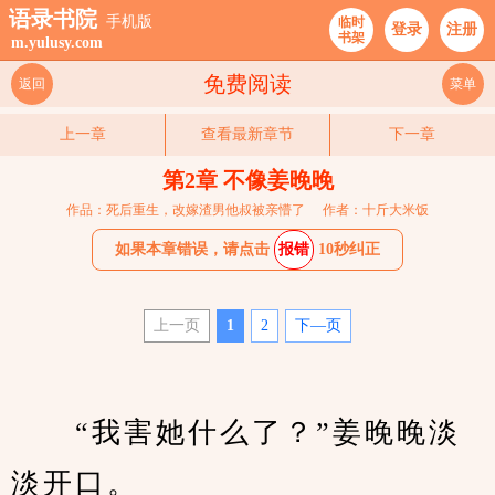
语录书院
手机版
临时
登录
注册
书架
m.yulusy.com
免费阅读
返回
菜单
上一章
查看最新章节
下一章
第2章 不像姜晚晚
作品：死后重生，改嫁渣男他叔被亲懵了
作者：十斤大米饭
如果本章错误，请点击
报错
10秒纠正
上一页
1
2
下—页
　　“我害她什么了？”姜晚晚淡
淡开口。