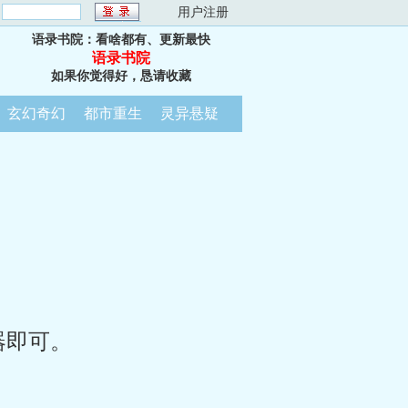
：
用户注册
语录书院：看啥都有、更新最快
语录书院
如果你觉得好，恳请收藏
玄幻奇幻
都市重生
灵异悬疑
器即可。