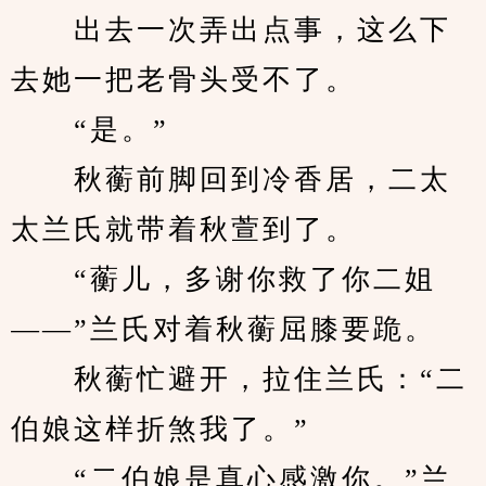
　　出去一次弄出点事，这么下
去她一把老骨头受不了。
　　“是。”
　　秋蘅前脚回到冷香居，二太
太兰氏就带着秋萱到了。
　　“蘅儿，多谢你救了你二姐
——”兰氏对着秋蘅屈膝要跪。
　　秋蘅忙避开，拉住兰氏：“二
伯娘这样折煞我了。”
　　“二伯娘是真心感激你。”兰