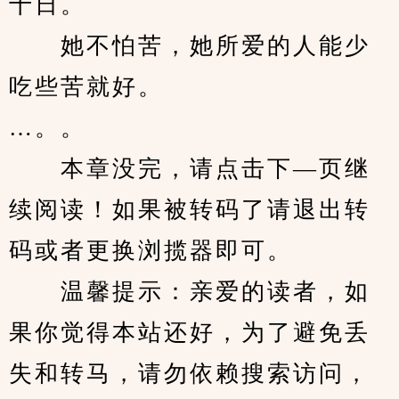
十日。
　　她不怕苦，她所爱的人能少
吃些苦就好。
…。。
　　本章没完，请点击下—页继
续阅读！如果被转码了请退出转
码或者更换浏揽器即可。
　　温馨提示：亲爱的读者，如
果你觉得本站还好，为了避免丢
失和转马，请勿依赖搜索访问，