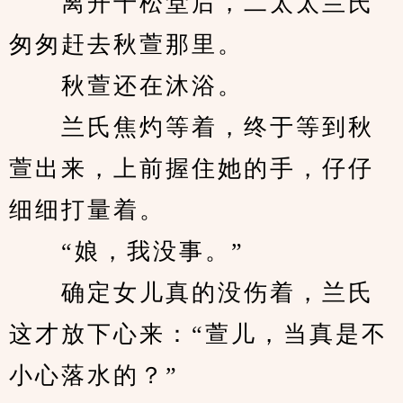
　　离开千松堂后，二太太兰氏
匆匆赶去秋萱那里。
　　秋萱还在沐浴。
　　兰氏焦灼等着，终于等到秋
萱出来，上前握住她的手，仔仔
细细打量着。
　　“娘，我没事。”
　　确定女儿真的没伤着，兰氏
这才放下心来：“萱儿，当真是不
小心落水的？”