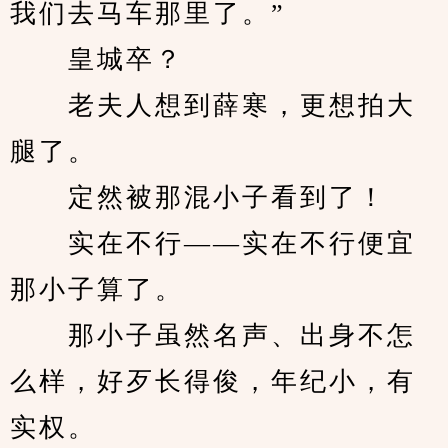
我们去马车那里了。”
　　皇城卒？
　　老夫人想到薛寒，更想拍大
腿了。
　　定然被那混小子看到了！
　　实在不行——实在不行便宜
那小子算了。
　　那小子虽然名声、出身不怎
么样，好歹长得俊，年纪小，有
实权。