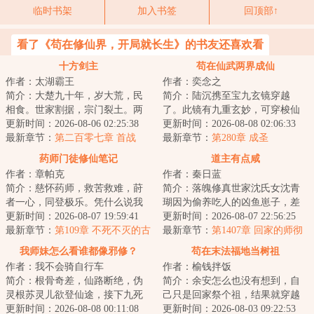
临时书架
加入书签
回顶部↑
看了《苟在修仙界，开局就长生》的书友还喜欢看
十方剑主
苟在仙武两界成仙
作者：太湖霸王
作者：奕念之
简介：大楚九十年，岁大荒，民
简介：陆沉携至宝九玄镜穿越
相食。世家割据，宗门裂土。两
了。此镜有九重玄妙，可穿梭仙
朝对峙，域外高僧，海上巨寇，
更新时间：2026-08-06 02:25:38
武两界，一秒便可恢复%的生命
更新时间：2026-08-08 02:06:33
纷至沓来。书院...
最新章节：
第二百零七章 首战
力。仗着九玄镜，...
最新章节：
第280章 成圣
药师门徒修仙笔记
道主有点咸
作者：章帕克
作者：秦日蓝
简介：慈怀药师，救苦救难，莳
简介：落魄修真世家沈氏女沈青
者一心，同登极乐。凭什么说我
瑚因为偷养吃人的凶鱼崽子，差
是邪魔外道？他们说这是个蒙受
更新时间：2026-08-07 19:59:41
点把失足落水的自家堂姐的未婚
更新时间：2026-08-07 22:56:25
药师赐福，继承...
最新章节：
第109章 不死不灭的古
夫给吃成骨头架...
最新章节：
第1407章 回家的师彻
龙
我师妹怎么看谁都像邪修？
苟在末法福地当树祖
作者：我不会骑自行车
作者：榆钱拌饭
简介：根骨奇差，仙路断绝，伪
简介：余安怎么也没有想到，自
灵根苏灵儿欲登仙途，接下九死
己只是回家祭个祖，结果就穿越
一生的任务：卧底上古魔宗归曦
更新时间：2026-08-08 00:11:08
了。关键是，他化身成了一棵稀
更新时间：2026-08-03 09:22:53