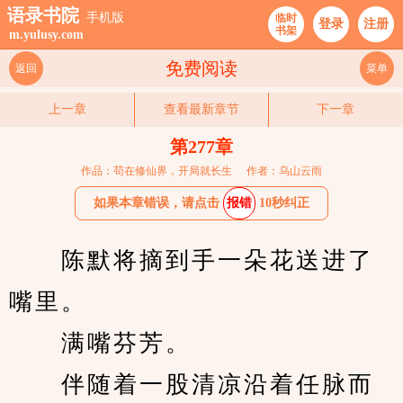
语录书院
手机版
临时
登录
注册
书架
m.yulusy.com
免费阅读
返回
菜单
上一章
查看最新章节
下一章
第277章
作品：苟在修仙界，开局就长生
作者：乌山云雨
如果本章错误，请点击
报错
10秒纠正
　　陈默将摘到手一朵花送进了
嘴里。
　　满嘴芬芳。
　　伴随着一股清凉沿着任脉而