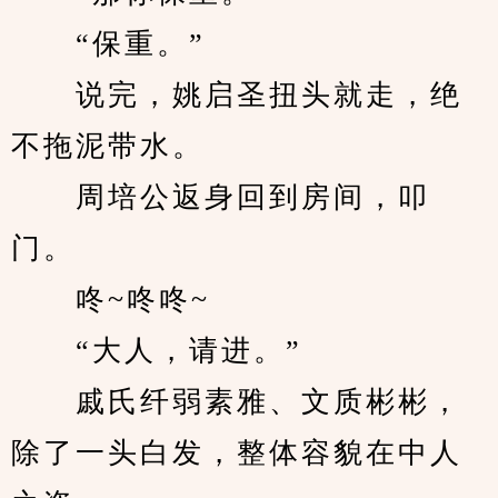
　　“保重。”
　　说完，姚启圣扭头就走，绝
不拖泥带水。
　　周培公返身回到房间，叩
门。
　　咚~咚咚~
　　“大人，请进。”
　　戚氏纤弱素雅、文质彬彬，
除了一头白发，整体容貌在中人