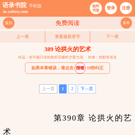
语录书院
手机版
临时
登录
注册
书架
m.yulusy.com
免费阅读
返回
菜单
上一章
查看最新章节
下一章
389 论拱火的艺术
作品：你不能只在吃铁杆庄稼时才爱大清
作者：忧郁笑笑生
如果本章错误，请点击
报错
10秒纠正
上一页
1
2
下—页
　　		第390章 论拱火的艺
术