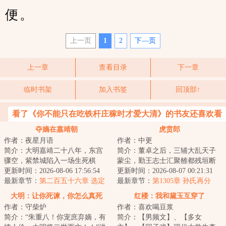
便。
上一页
1
2
下—页
上一章
查看目录
下一章
临时书架
加入书签
回顶部↑
看了《你不能只在吃铁杆庄稼时才爱大清》的书友还喜欢看
夺嫡在嘉靖朝
虎贲郎
作者：夜星月语
作者：中更
简介：大明嘉靖二十八年，东宫
简介：董卓之后，三辅大乱天子
骤空，紫禁城陷入一场生死棋
蒙尘，勤王志士汇聚雒都残垣断
局，牵扯着无数人的生死荣辱。
更新时间：2026-08-06 17:56:54
壁之中，肉食者鄙拔剑四顾，国
更新时间：2026-08-07 00:21:31
一边是裕王朱载坖...
最新章节：
第二百五十六章 选定
贼凶狠十倍于胡...
最新章节：
第1305章 孙氏再分
大明：让你死谏，你怎么真死
红楼：我和黛玉互穿了
作者：守柴炉
作者：喜欢喝豆浆
啊？
简介：“朱重八！你宠庶弃嫡，有
简介：【男频文】、【多女