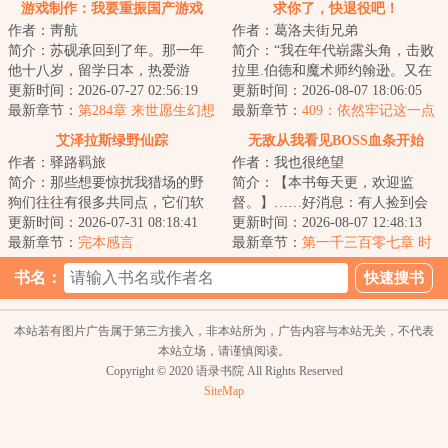
游戏制作：我要重振国产游戏
求你了，快退役吧！
术啊！
作者：靑航
作者：葛洛夫街兄弟
简介：苏砚承回到了年。那一年
简介：“我在年代崭露头角，击败
他十八岁，留学日本，热爱游
拉里.伯德和魔术师约翰逊。又在
戏，怒怼科乐美。那一年，他开
更新时间：2026-07-27 02:56:19
年代统治一切，压制了迈克尔.乔
更新时间：2026-08-07 18:06:05
始对未来有好多奢...
最新章节：
第284章 来世愿生幻想
丹和查尔斯...
最新章节：
409：依然牢记这一点
乡（4K）
艾泽拉斯绿野仙踪
无敌从我看见BOSS血条开始
作者：驿路羁旅
作者：我也很绝望
简介：那些想要惊扰我猎场的野
简介：【本书每天更，欢迎监
狗们往往有很多共同点，它们软
督。】……好消息：有人捡到会
弱、鲁莽、怯懦...甚至不好吃，可
更新时间：2026-07-31 08:18:41
冒出文字的羊皮纸了。坏消息：
更新时间：2026-08-07 12:48:13
在大自然的...
最新章节：
完本感言
那个人不是我。好...
最新章节：
第一千三百零七章 时
代
书名：
本站若有图片广告属于第三方接入，非本站所为，广告内容与本站无关，不代表
本站立场，请谨慎阅读。
Copyright © 2020 语录书院 All Rights Reserved
SiteMap