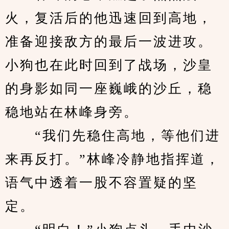
火，复活后的他迅速回到高地，
准备迎接敌方的最后一波进攻。
小狗也在此时回到了战场，沙皇
的身影如同一座巍峨的沙丘，稳
稳地站在林峰身旁。
　　“我们先稳住高地，等他们进
来再反打。”林峰冷静地指挥道，
语气中透着一股不容置疑的坚
定。