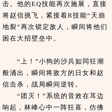
击。他的EQ技能再次施展，直接
将赵信挑飞，紧接着R技能“天崩
地裂”再次锁定敌人，瞬间将他们
困在大招壁垒中。
　　“上！”小狗的沙兵如同狂潮
般涌出，瞬间将敌方的日女和赵
信击杀，战局瞬间逆转。
　　“团灭！”系统的音效在耳边
响起，林峰心中一阵狂喜，仿佛