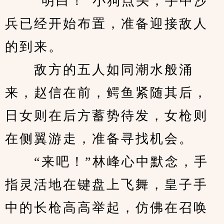
　　“明白！”小狗点头，手中沙
兵已经开始布置，准备迎接敌人
的到来。
　　敌方的五人如同潮水般涌
来，赵信在前，鳄鱼紧随其后，
日女则在后方蓄势待发，女枪则
在侧翼游走，准备寻找机会。
　　“来吧！”林峰心中默念，手
指灵活地在键盘上飞舞，皇子手
中的长枪高高举起，仿佛在召唤