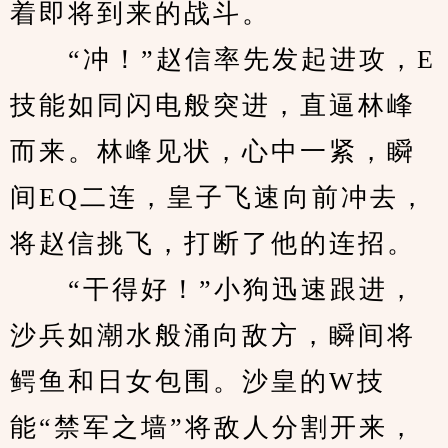
着即将到来的战斗。
　　“冲！”赵信率先发起进攻，E
技能如同闪电般突进，直逼林峰
而来。林峰见状，心中一紧，瞬
间EQ二连，皇子飞速向前冲去，
将赵信挑飞，打断了他的连招。
　　“干得好！”小狗迅速跟进，
沙兵如潮水般涌向敌方，瞬间将
鳄鱼和日女包围。沙皇的W技
能“禁军之墙”将敌人分割开来，