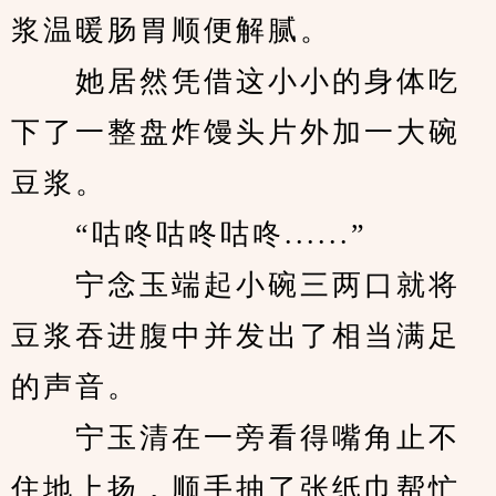
浆温暖肠胃顺便解腻。
　　她居然凭借这小小的身体吃
下了一整盘炸馒头片外加一大碗
豆浆。
　　“咕咚咕咚咕咚......”
　　宁念玉端起小碗三两口就将
豆浆吞进腹中并发出了相当满足
的声音。
　　宁玉清在一旁看得嘴角止不
住地上扬，顺手抽了张纸巾帮忙