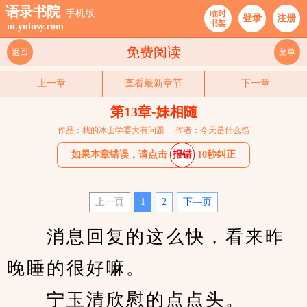
语录书院
手机版
临时
登录
注册
书架
m.yulusy.com
免费阅读
返回
菜单
上一章
查看最新章节
下一章
第13章-妹相随
作品：我的冰山学委大有问题
作者：今天是什么馅
如果本章错误，请点击
报错
10秒纠正
上一页
1
2
下—页
　　消息回复的这么快，看来昨
晚睡的很好嘛。
　　宁玉清欣慰的点点头。