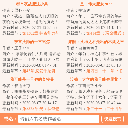
都市夜战魔法少男
是，伟大魔女2077
作者：愿心不变
作者：宇宙鸽
简介：夜战、隐藏在人们沉睡的
简介：年，一位不幸丧偶的单身
夜晚的系统争端。遗失的历史古
带两娃的魔女太太决定将天赋带
物、未来的科技遗产、各国的纷
更新时间：2026-07-31 19:25:36
到魔女的主场……...
更新时间：2026-08-07 14:13:15
争让步、光怪陆...
最新章节：
第1302章 神奇能力与
最新章节：
第414章 ：玩命模式！
意料外的身影（下）
诳言法师的十三试炼
海贼：从神之谷走出的不死之王
作者：王子2326
作者：白色鸽鸽子
简介：.厚颜仿冒仙人后裔.请邪恶
简介：年前，神之谷事件被世界
组织大吃一斤.于光天化日之下展
政府划上了休止符，洛克斯海贼
露神性.以一己之力喝倒整个学校.
更新时间：2026-08-08 01:47:01
团在此刻落下帷幕。然而高高在
更新时间：2026-08-07 23:05:10
窃取魔法...
最新章节：
第43章 恋爱千层饼
上的天龙人并没...
最新章节：
第四百一十一章 ：你
真的不是来砸场子的吗？
我可能是一只假的奥特曼
没钱上大学的我只能去屠龙了
作者：雀道天凉
作者：宇宙无敌水哥
简介：明明是奥特曼，却是充能
简介：总之岁月漫长，然而值得
一整年变身三分钟？明明是奥特
等待。林年等了十六年，等到了
曼，却成了口袋妖怪训练家？明
更新时间：2026-08-07 20:14:17
卡塞尔之门的召唤，等来荒诞无
更新时间：2026-08-07 16:42:44
明是奥特曼，却...
最新章节：
第5325章 光：我剑也
稽、热血放纵的...
最新章节：
第二千一百二十四章
未尝不利！
：再重逢
书名：