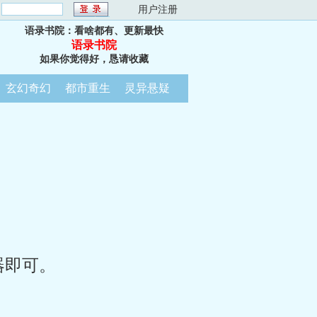
：
用户注册
语录书院：看啥都有、更新最快
语录书院
如果你觉得好，恳请收藏
玄幻奇幻
都市重生
灵异悬疑
器即可。