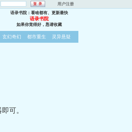
：
用户注册
语录书院：看啥都有、更新最快
语录书院
如果你觉得好，恳请收藏
玄幻奇幻
都市重生
灵异悬疑
器即可。