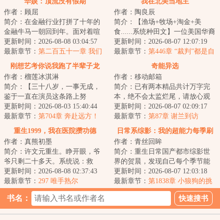
华娱：顶流没有假期
我在北美当地主
作者：顾屈
作者：陶良辰
简介：在金融行业打拼了十年的
简介：【渔场+牧场+淘金+美
金融牛马一朝回到年。面对着喧
食......系统种田文】一位美国华裔
喧扰扰的世界，江白咧嘴一笑。
更新时间：2026-08-08 03:04:57
UP主参加荒野求生，挑战赢下百
更新时间：2026-08-07 12:07:19
金融？狗都不干...
最新章节：
第二百五十一章 我们
万美元大奖，...
最新章节：
第446章 “裁判”都是自
不会也是你俩play的一环吧？
己人！专家：纯新的，毫无争
刚想艺考你说我跑了半辈子龙
奇能异选
议……
作者：榴莲冰淇淋
作者：移动邮箱
套？
简介：【三十八岁，一事无成，
简介：已有两本精品共计万字完
鉴于一直在演员这条路上努
本，绝不会太监烂尾，请放心观
力，‘龙套逆袭成老戏骨系统’开
更新时间：2026-08-03 15:40:44
看。陆冬青穿越了！这个世界到
更新时间：2026-08-07 02:09:17
启！】陈瑾看着提...
最新章节：
第704章 奔赴远方！
处都是奇人异象...
最新章节：
第87章 谢兰到访
（大结局）
重生1999，我在医院攒功德
日常系综影：我的超能力每季刷
作者：真熊初墨
作者：青丝回眸
新
简介：许文元重生。睁开眼，爷
简介：重生日常国产都市综影世
爷只剩二十多天。系统说：救
界的贺晨，发现自己每个季节能
人，攒功德，换寿命。岁的身
更新时间：2026-08-08 02:37:43
刷新出一种超能力，从此过上了
更新时间：2026-08-07 12:03:18
体，半个世纪的临床...
最新章节：
297 唯手熟尔
不一样的日常人...
最新章节：
第1838章 小狼狗的挑
衅！贺晨：回家继承家业真不是
书名：
凡尔赛！