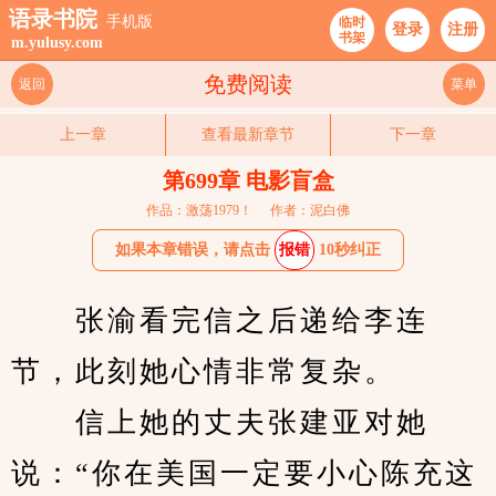
语录书院
手机版
临时
登录
注册
书架
m.yulusy.com
免费阅读
返回
菜单
上一章
查看最新章节
下一章
第699章 电影盲盒
作品：激荡1979！
作者：泥白佛
如果本章错误，请点击
报错
10秒纠正
　　张渝看完信之后递给李连
节，此刻她心情非常复杂。
　　信上她的丈夫张建亚对她
说：“你在美国一定要小心陈充这