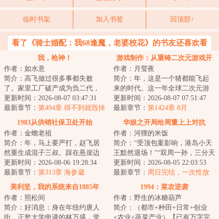
临时书架
加入书签
回顶部↑
看了《骑士婚配：我68逢魔，老婆校花》的书友还喜欢看
我，枪神！
游戏制作：从重铸二次元游戏开
作者：如水意
作者：月莹夜
始
简介：高飞做过很多事都失败
简介：年，这是一个猪都能飞起
了。家里工厂破产成为负二代，
来的时代。这一年全球二次元游
送过外卖跑过网约车，无奈去俄
更新时间：2026-08-07 03:47:31
戏市场突破百亿美元。《崩坏》
更新时间：2026-08-07 07:51:47
国要债，结果却被...
最新章节：
第494章 得不到就毁掉
《明日方舟》《...
最新章节：
第1424章 8月
1983从供销社保卫处开始
华娱之开局给周董上上对抗
作者：金蟾老祖
作者：河狸的米饭
简介：年，马上要严打，赵飞居
简介：“受顶包案影响，港岛小天
然重生成混子三叔。踩在悬崖边
王黯然退场！”“双周一孙，三分天
上，赵飞只能自救。第一步，先
更新时间：2026-08-06 19:28:34
下，华语乐坛新势力！”“新时代华
更新时间：2026-08-05 22:03:53
从进供销社保卫...
最新章节：
第313章 海参崴
语乐...
最新章节：
周日完结，一次性放
出
美利坚，我的系统来自1885年
1994：菜农逆袭
作者：照松间
作者：野生的冰糖葫芦
简介：好消息：身在年纽约唐人
简介：（都市+种田+日常+创业
街，正愁大学申请的林万盛，觉
+农业+蔬菜产业）【已有万字完