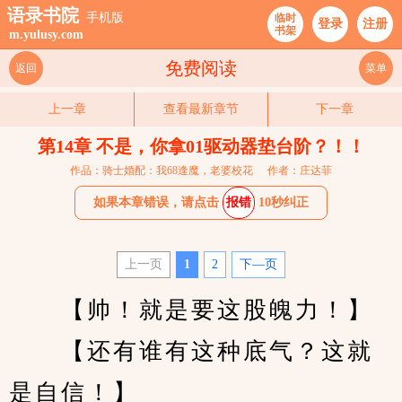
语录书院
手机版
临时
登录
注册
书架
m.yulusy.com
免费阅读
返回
菜单
上一章
查看最新章节
下一章
第14章 不是，你拿01驱动器垫台阶？！！
作品：骑士婚配：我68逢魔，老婆校花
作者：庄达菲
如果本章错误，请点击
报错
10秒纠正
上一页
1
2
下—页
　　【帅！就是要这股魄力！】
　　【还有谁有这种底气？这就
是自信！】