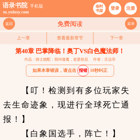
语录书院
手机版
临时
登录
注册
书架
m.yulusy.com
免费阅读
返回
菜单
上一章
查看最新章节
下一章
第40章 巴掌降临！奥丁VS白色魔法师！
作品：骑士婚配：我68逢魔，老婆校花
作者：庄达菲
如果本章错误，请点击
报错
10秒纠正
　　【叮！检测到有多位玩家失
去生命迹象，现进行全球死亡通
报！】
　　【白象国选手，阵亡！】