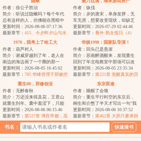
隐蛾
魅力点满，继承游戏资产
作者：徐公子胜治
作者：纵伐
简介：听说过隐蛾吗？每个年代
简介：岁的唐宋，单身发胖，无
总有这样的人，仿佛能在黑暗中
车无房，想要改变现状，却缺乏
穿行不留形迹，凭空出现又倏然
更新时间：2026-08-06 07:17:36
精力、信念和方向。遭遇职场霸
更新时间：2026-07-29 02:44:46
消失。存在且未...
最新章节：
415、今夕昨夕山与水
凌后，玩了三年...
最新章节：
番外·熟女假日（4）
1978，我考上了哈工大
华娱1998：国家队导演！
作者：葫芦村人
作者：回头已是悬崖
简介：谢威穿越到了年，老人在
简介：苏南醉酒醒来，发现重生
南边的海边画了一个圈的那一
回到了年北电教室中那场可以改
年，也是恢复高考的第二年。了
更新时间：2026-08-05 16:45:02
变人生的重要辩论。对方辩手陆
更新时间：2026-08-05 23:35:34
解时代发展脉络的...
最新章节：
705 华峰管理干部被挖
钏侃侃而谈，要...
最新章节：
第221章 觉醒真实的历
走一半，国际巨头的釜底抽薪之
史！匈奴未灭，无以家为也！
重生08，邪修创业
东京医途
计？
作者：无醉春秋
作者：睡醒了会饿
简介：万还没来得及花，王君山
简介：重生平行时空的东京后，
就重生到年。囊中羞涩下，只能
桐生和介憋了半天才写出一句“我
一路骚操作地邪修创业。没启动
更新时间：2026-08-06 06:15:46
的高中成绩并不理想”，无奈之
更新时间：2026-08-06 10:37:52
资金怎么办？有...
最新章节：
第527章 博弈帝都，高
下，只能弃文...
最新章节：
第462章 大胆只要承担
端操盘！
风险
书名：