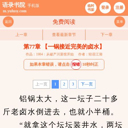
语录书院
手机版
临时
登录
注册
书架
m.yulusy.com
免费阅读
返回
菜单
上一章
查看最新章节
下一章
第77章 【一锅接近完美的卤水】
作品：1984：从破产川菜馆开始
作者：轻语江湖
如果本章错误，请点击
报错
10秒纠正
上一页
1
2
3
下—页
　　铝锅太大，这一坛子二十多
斤老卤水倒进去，也就小半桶。
　　“就拿这个坛坛装井水，两坛