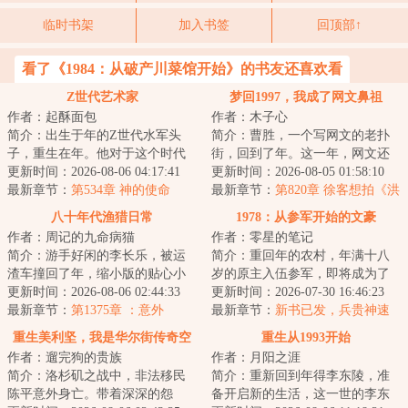
临时书架
加入书签
回顶部↑
看了《1984：从破产川菜馆开始》的书友还喜欢看
Z世代艺术家
梦回1997，我成了网文鼻祖
作者：起酥面包
作者：木子心
简介：出生于年的Z世代水军头
简介：曹胜，一个写网文的老扑
子，重生在年。他对于这个时代
街，回到了年。这一年，网文还
没有任何滤镜，因此感到强烈窒
更新时间：2026-08-06 04:17:41
没出现，他有机会做网文鼻祖。
更新时间：2026-08-05 01:58:10
息。影视剧粗糙...
最新章节：
第534章 神的使命
这个诱惑对他来...
最新章节：
第820章 徐客想拍《洪
荒演义》
八十年代渔猎日常
1978：从参军开始的文豪
作者：周记的九命病猫
作者：零星的笔记
简介：游手好闲的李长乐，被运
简介：重回年的农村，年满十八
渣车撞回了年，缩小版的贴心小
岁的原主入伍参军，即将成为了
儿子，爱操心的大儿子，心冷了
更新时间：2026-08-06 02:44:33
军队中的一员。等着周旭重生过
更新时间：2026-07-30 16:46:23
的老婆。但他已...
最新章节：
第1375章 ：意外
来的时候，手里...
最新章节：
新书已发，兵贵神速
重生美利坚，我是华尔街传奇空
重生从1993开始
作者：遛完狗的贵族
作者：月阳之涯
头
简介：洛杉矶之战中，非法移民
简介：重新回到年得李东陵，准
陈平意外身亡。带着深深的怨
备开启新的生活，这一世的李东