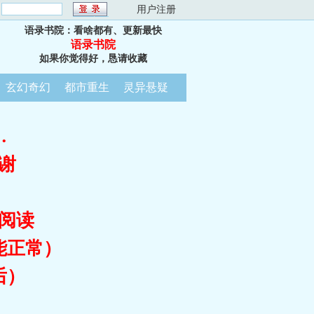
：
用户注册
语录书院：看啥都有、更新最快
语录书院
如果你觉得好，恳请收藏
玄幻奇幻
都市重生
灵异悬疑
…
谢
阅读
能正常）
后）