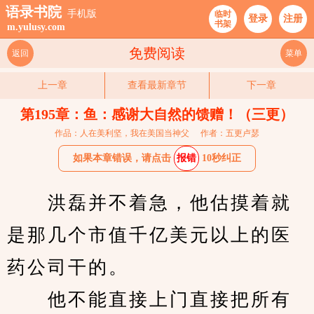
语录书院
手机版
临时
登录
注册
书架
m.yulusy.com
免费阅读
返回
菜单
上一章
查看最新章节
下一章
第195章：鱼：感谢大自然的馈赠！（三更）
作品：人在美利坚，我在美国当神父
作者：五更卢瑟
如果本章错误，请点击
报错
10秒纠正
　　洪磊并不着急，他估摸着就
是那几个市值千亿美元以上的医
药公司干的。
　　他不能直接上门直接把所有