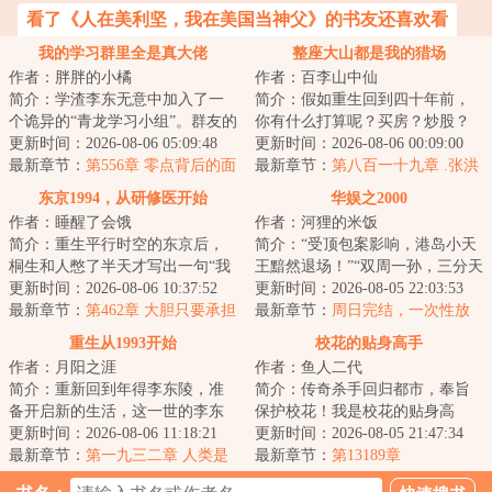
看了《人在美利坚，我在美国当神父》的书友还喜欢看
我的学习群里全是真大佬
整座大山都是我的猎场
作者：胖胖的小橘
作者：百李山中仙
简介：学渣李东无意中加入了一
简介：假如重生回到四十年前，
个诡异的“青龙学习小组”。群友的
你有什么打算呢？买房？炒股？
名字都十分复古，像是什么“艾萨
更新时间：2026-08-06 05:09:48
屯古董？捣腾国债卷？……不！
更新时间：2026-08-06 00:09:00
克·牛顿...
最新章节：
第556章 零点背后的面
赵军觉得只要自...
最新章节：
第八百一十九章 .张洪
（万字）
财携款潜逃 有财秘传赵家枪
东京1994，从研修医开始
华娱之2000
作者：睡醒了会饿
作者：河狸的米饭
简介：重生平行时空的东京后，
简介：“受顶包案影响，港岛小天
桐生和人憋了半天才写出一句“我
王黯然退场！”“双周一孙，三分天
的高中成绩并不理想”，无奈之
更新时间：2026-08-06 10:37:52
下，华语乐坛新势力！”“新时代华
更新时间：2026-08-05 22:03:53
下，只能弃文...
最新章节：
第462章 大胆只要承担
语乐...
最新章节：
周日完结，一次性放
风险
出
重生从1993开始
校花的贴身高手
作者：月阳之涯
作者：鱼人二代
简介：重新回到年得李东陵，准
简介：传奇杀手回归都市，奉旨
备开启新的生活，这一世的李东
保护校花！我是校花的贴身高
陵，决定过好自己的生活，也要
更新时间：2026-08-06 11:18:21
手，你们最好离我远一点，不然
更新时间：2026-08-05 21:47:34
做自己想做的事...
最新章节：
第一九三二章 人类是
大小姐又要吃醋了...
最新章节：
第13189章
挡不住送鸡蛋诱惑的