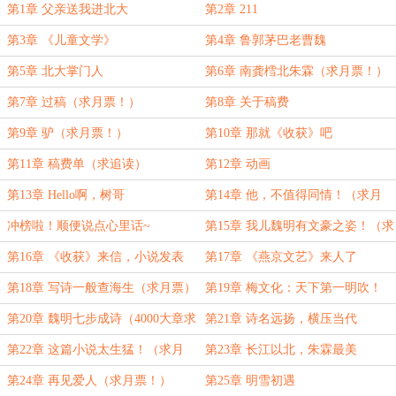
第1章 父亲送我进北大
第2章 211
第3章 《儿童文学》
第4章 鲁郭茅巴老曹魏
第5章 北大掌门人
第6章 南龚樰北朱霖（求月票！）
第7章 过稿（求月票！）
第8章 关于稿费
第9章 驴（求月票！）
第10章 那就《收获》吧
第11章 稿费单（求追读）
第12章 动画
第13章 Hello啊，树哥
第14章 他，不值得同情！（求月
票！）
冲榜啦！顺便说点心里话~
第15章 我儿魏明有文豪之姿！（求
追读！）
第16章 《收获》来信，小说发表
第17章 《燕京文艺》来人了
第18章 写诗一般查海生（求月票）
第19章 梅文化：天下第一明吹！
第20章 魏明七步成诗（4000大章求
第21章 诗名远扬，横压当代
月票！）
第22章 这篇小说太生猛！（求月
第23章 长江以北，朱霖最美
票）
第24章 再见爱人（求月票！）
第25章 明雪初遇