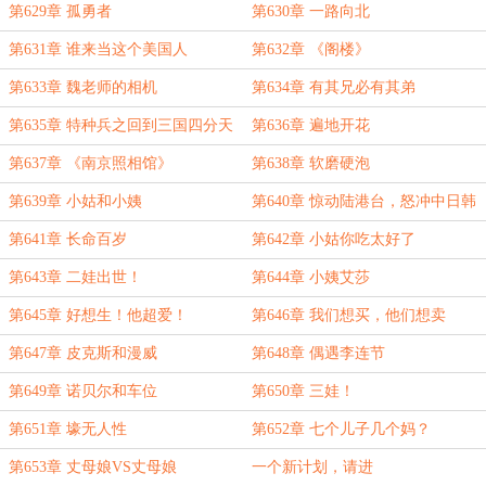
第629章 孤勇者
第630章 一路向北
第631章 谁来当这个美国人
第632章 《阁楼》
第633章 魏老师的相机
第634章 有其兄必有其弟
第635章 特种兵之回到三国四分天
第636章 遍地开花
下！
第637章 《南京照相馆》
第638章 软磨硬泡
第639章 小姑和小姨
第640章 惊动陆港台，怒冲中日韩
第641章 长命百岁
第642章 小姑你吃太好了
第643章 二娃出世！
第644章 小姨艾莎
第645章 好想生！他超爱！
第646章 我们想买，他们想卖
第647章 皮克斯和漫威
第648章 偶遇李连节
第649章 诺贝尔和车位
第650章 三娃！
第651章 壕无人性
第652章 七个儿子几个妈？
第653章 丈母娘VS丈母娘
一个新计划，请进