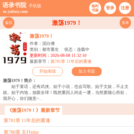
语录书院
手机版
临时
登录
注册
书架
m.yulusy.com
激荡1979！
返回
菜单
激荡1979！
作者：泥白佛
类别：都市重生
状态：连载中
更新时间：2026-08-08 11:32:10
最新章节：
第781章 11年后的重逢
开始阅读
加入书架
激荡1979！简介：
始于童话，还有武侠。始于小说，也会写歌。始于文娱，不止文
娱。始于内地，放眼全球！既然重回人间走一遭，当然要随心所欲，
我开心，你们随意~...
《激荡1979！》最新章节
第781章 11年后的重逢
第780章 主仆play