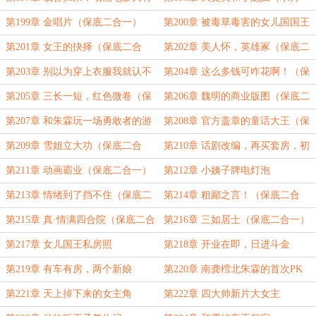
所为（保底二合一）
票！）
第199章 金唱片（保底二合一）
第200章 被毒草毒害的女儿国国王
（保底二合一）
第201章 女王的抉择（保底二合
第202章 美人怀，英雄冢（保底二
一）
合一）
第203章 别以为穿上衣服我就认不
第204章 这么多钱可咋花啊！（保
出你了（保底二合一）
底二合一）
第205章 三长一短，红色微卷（保
第206章 魏明的商业版图（保底二
底二合一）
合一）
第207章 和朱霖玩一场勇敢者的游
第208章 官方盖章的童话大王（保
戏（保底二合一）
底二合一）
第209章 雪姐立大功（保底二合
第210章 话剧改编，再买套房，初
一）
见家长
第211章 动画霸业（保底二合一）
第212章 小姨子牌电灯泡
第213章 情绪到了挡不住（保底二
第214章 粗鄙之言！（保底二合
合一）
一）
第215章 真·情满四合院（保底二合
第216章 三如居士（保底二合一）
一）
第217章 女儿国王私房照
第218章 开业在即，日进斗金
第219章 有车有房，两个新娘
第220章 南龚樰北朱霖的首次PK
第221章 天上掉下来的女主角
第222章 四大帅新片大女主