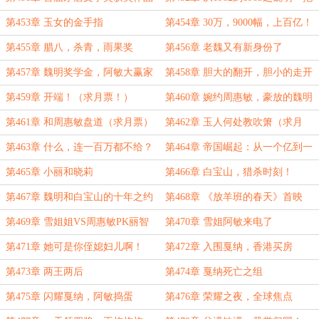
是……
三
第453章 玉女的金手指
第454章 30万，9000幅，上百亿！
第455章 腊八，杀青，雨果奖
第456章 老魏又有新身份了
第457章 魏明奖学金，阿敏大赢家
第458章 胆大的翻开，胆小的走开
第459章 开端！（求月票！）
第460章 婉约周惠敏，豪放的魏明
（求月票）
第461章 和周惠敏盘道（求月票）
第462章 玉人何处教吹箫（求月
票！）
第463章 什么，连一百万都不给？
第464章 帝国崛起：从一个亿到一
百亿
第465章 小丽和晓莉
第466章 白宝山，猎杀时刻！
第467章 魏明和白宝山的十年之约
第468章 《放羊班的春天》首映
第469章 雪姐姐VS周惠敏PK丽智
第470章 雪姐阿敏来电了
第471章 她可是你侄媳妇儿啊！
第472章 入围戛纳，香港买房
第473章 两王两后
第474章 戛纳死亡之组
第475章 闪耀戛纳，阿敏捣蛋
第476章 荣耀之夜，全球焦点