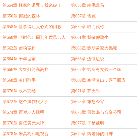
第654章 魏家的诅咒，我来破！
第655章 南毛北马
第656章 挪威的森林
第657章 雪藏
第658章 懂事得让人心疼的阿敏
第659章 取而代你
第660章 《时代》周刊年度风云人
第661章 我敬仰魏生
物
第662章 虐粉宠粉
第663章 魏明身家大揭秘
第664章 千年世家
第665章 边做边说
第666章 大红灯笼高高挂
第667章 给所有女孩一个家
第668章 冷门歌手
第669章 龚樰复出，喜子回应
第670章 永不完结
第671章 齐天乐
第672章 这个操作很大胆
第673章 难忘今宵
第674章 百岁老人魏明
第675章 冒险岛与合资公司
第676章 百亿美元大IP
第677章 干爹魏明
第678章 米高梅和电视台
第679章 魏老师的口碑