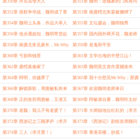
第350章 拜见岳母大人
第351章 魏明：老魏家的门风有问
题，但根子肯定不在我这里
第352章 授权争夺战，魏明成了香
第353章 南龚樰北朱霖被捆绑了
饽饽
第354章 魏明上头条，作品大举入
第355章 文坛盛会，魏明独秀
台
第356章 他乡遇故知，魏明带货起
第357章 国内国外两开花，魏老师
又赚外汇啦！
第358章 南龚北朱见家长，Mr.Why
第359章 老鬼和平安
初试英文创作
第360章 亏损和钱景
第361章 文学出海的半壁江山！
第362章 龚樰真偷家了
第363章 魏明英文首作震撼发布
第364章 阿明，你越界了
第365章 我十分想见Mr.Why；那龚
樰就是我梦中情人，爱咋咋地
第366章 解锁新歌，周惠敏私奔来
第367章 欢迎魏明老师来日
大陆
第368章 正的发邪周惠敏，又渣又
第369章 阿敏请自重，魏明吃太好
暖魏小明
第370章 老魏：我儿子有老婆了！
第371章 大师姐地位杠杠的（求月
票）
第372章 西游记之三顾茅庐（求月
第373章 《西游记》剧组首席顾问
票）
第374章 三人（求月票！）
第375章 香港买楼，抄底！