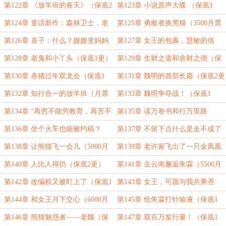
（保底2更）
第122章 《放羊班的春天》（保底2
第123章 小说原声大碟 （保底1
更）
更）
第124章 童话新作：森林卫士，老
第125章 勇敢者换黑猫（3500月票
鼠克星（保底2更）
加更）
第126章 喜子：什么？嫂嫂变妈妈
第127章 女王的包裹，慧敏的信
了！（保底1更）
（保底2更）
第128章 老鬼和小丫头（保底1更）
第129章 生财之道和舍财之德（保
底2更）
第130章 杀猪过年双龙会（保底1
第131章 魏明的首部长篇（保底2更
更）
求月票啊！）
第132章 知行合一的放羊班（月票
第133章 魏明争夺战！（保底1
4000加更）
更！）
第134章 “再穷不能穷教育，再苦不
第135章 读万卷书和行万里路
能苦孩子”（保底2更！）
（4500月票加更）
第136章 坐个火车也能被约稿？
第137章 不留下点什么是走不成了
（保底1更）
（保底2更）
第138章 让熊猫飞一会儿（5000月
第139章 老许家飞出了一只金凤凰
票加更！）
（保底1更）
第140章 人比人得扔（保底2更）
第141章 去云南邂逅朱霖（5500月
票加更）
第142章 改编权又被盯上了（保底1
第143章 女王，可愿与我共乘否
更）
（保底2更）
第144章 和女王月下交心（6000月
第145章 给朱霖打针输液（保底1
票加更！）
更）
第146章 熊猫魅惑者——老魏（保
第147章 双百万发行量！（保底1