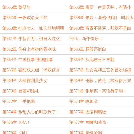
第555章 魏明年
第556章 霹雳一声震天响，有请小
周闪亮登场
第557章 一夜成名天下知
第558章 朱霖：圣僧~魏明：叫我大
圣！
第559章 把老丈人一家安排地明明
第560章 富贵不装逼，那我不是白
白白
牛逼了
第561章 年薪百万，但日入过亿
2026，新年快乐！
第562章 你身上有她的香水味
第563章 屁股还挺白
第564章 中国往事·美国往事
第565章 从此君王不早朝
第566章 破防双人组（求双倍月
第567章 前女友和正宫的首次碰撞
票）
第568章 大肆搜刮美少女
第569章 伦敦，敦伦（求双倍月票
~）
第570章 登基和婚礼
第571章 张易谋：英语得学啊！
第572章 二手艳遇
第573章 咬耳朵
第574章 激动人心的时刻到了！
第575章 摇滚周惠敏
第576章 10亿！
第577章 片酬和演员
第578章《耻》
第579章 超级捡漏