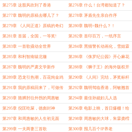
第275章 这股风吹到了香港
第276章 什么！台湾都知道了？
第277章 魏明的原稿去哪儿了？
第278章 茅盾先生亲自作序
第279章 《人间正道》原稿的奇幻
第280章 魏明=魏什么？！
漂流
第281章 首届，全国，一等奖!
第282章 首印百万，一纸序言
第283章 一首歌撬动全世界
第284章 黑猫警长动画化，雪姐霖
姐交接棒
第285章 和利智南辕北辙
第286章 《侏罗纪公园》开心麻花
版
第287章 魏明的严肃文学新作
第288章 《狮子王》的海外版权开
发（求追订）
第289章 恐龙引热潮，百花炖金鸡
第290章 《人间》完结，茅奖标杆
（求追订！）
第291章 我的原稿回来了，可做传
第292章 魏明驾临香港，阿敏翘首
家宝
以盼（求追订）
第293章 胳膊肘往外拐的周惠敏
第294章 最佳孙媳妇儿人选
第295章 倪匡吃屎，德彪封神
第296章 电影上映，首日爆棚！给
香港影坛一点小小的狂彪震撼
第297章 和周惠敏的人生初见面
第298章 周惠敏的大球，朱霖龚樰
的小球
第299章 一夫两妻三首歌
第300章 囤几百个IP养老